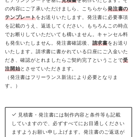
ヒアリングシートを基に
見積書
を制作いたします。そ
の内容にご了承いただけましら、こちらから
発注書の
テンプレート
をお送りいたします。発注書に必要事項
を記載のうえ、返送してください。もちろんこの時点
でお断りしていただいても構いません。キャンセル料
も発生いたしません。発注書確認後、
請求書
をお送り
いたします。請求書に書かれている口座にご入金いた
だき、確認がとれましたらご契約完了ということで
受
注開始
とさせていただきます。
（発注書はフリーランス新法により必要となりま
す。）
見積書・発注書には制作内容と条件等も記載
していますので、必ずすべてにお目通しください
ますようお願い申し上げます。発注書のご返送が