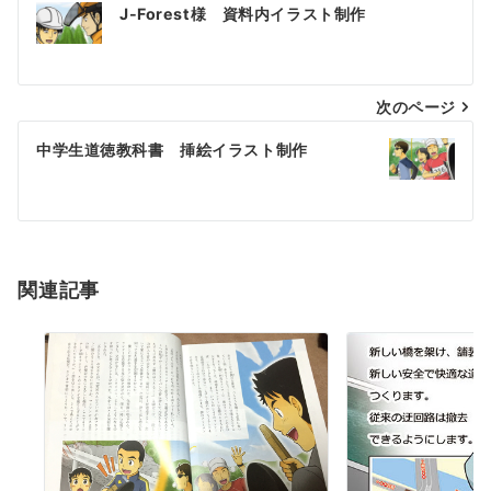
投
J-Forest様 資料内イラスト制作
稿
ナ
次のページ
ビ
ゲ
中学生道徳教科書 挿絵イラスト制作
ー
シ
ョ
関連記事
ン