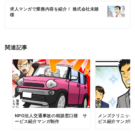
ゲ
求人マンガで業務内容を紹介！ 株式会社未踏
様
ー
シ
ョ
関連記事
ン
NPO法人交通事故の相談窓口様 サ
メンズクリニック
ービス紹介マンガ制作
ビス紹介マンガ制