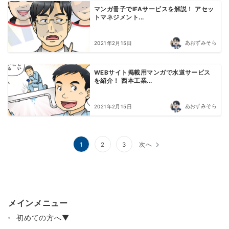
マンガ冊子でIFAサービスを解説！ アセッ
トマネジメント...
あおずみそら
2021年2月15日
WEBサイト掲載用マンガで水道サービス
を紹介！ 西本工業...
あおずみそら
2021年2月15日
投
1
2
3
次へ
稿
の
ペ
メインメニュー
ー
初めての方へ▼