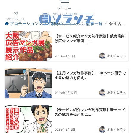
メニュー
お問い合わせ
プロモーションマンガ制作のソランチ
記事一覧
会社店舗紹介
【サービス紹介マンガ制作実績】飲食店向
け広告マンガ事例｜...
あおずみそら
2026年4月3日
【採用マンガ制作事例】｜18ページ冊子で
企業の魅力を伝え...
あおずみそら
2026年2月12日
【サービス紹介マンガ制作実績】新サービ
スの魅力を伝える広...
あおずみそら
2023年9月5日