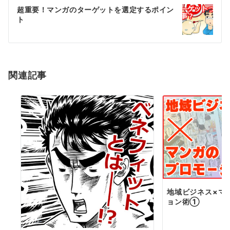
ゲ
超重要！マンガのターゲットを選定するポイン
ト
ー
シ
ョ
関連記事
ン
地域ビジネス×マ
ョン術①